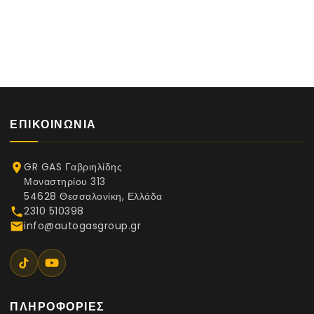
ΕΠΙΚΟΙΝΩΝΊΑ
GR GAS Γαβριηλίδης
place
Μοναστηρίου 313
54628 Θεσσαλονίκη, Ελλάδα
2310 510398
phone
info@autogasgroup.gr
email
ΠΛΗΡΟΦΟΡΊΕΣ