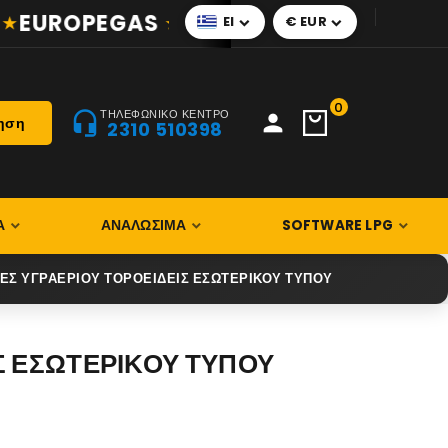
EUROPEGAS
BIGAS
TARTARINI
AG
El
€ EUR


0
ΤΗΛΕΦΩΝΙΚΟ ΚΕΝΤΡΟ
headset_mic
person
ηση
2310 510398
Α
ΑΝΑΛΏΣΙΜΑ
SOFTWARE LPG
Σ ΥΓΡΑΕΡΙΟΥ ΤΟΡΟΕΙΔΕΙΣ ΕΣΩΤΕΡΙΚΟΥ ΤΥΠΟΥ
Σ ΕΣΩΤΕΡΙΚΟΥ ΤΥΠΟΥ