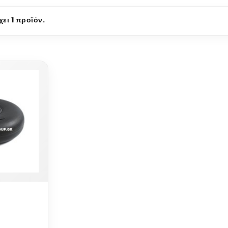
ει 1 προϊόν.
τερική