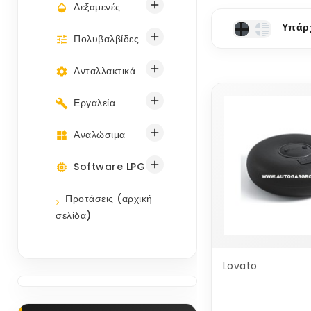

Δεξαμενές
Υπάρχ

Πολυβαλβίδες

Ανταλλακτικά

Εργαλεία

Αναλώσιμα

Software LPG
Προτάσεις (αρχική
σελίδα)
Lovato
MSM Δεξαμενή
Τοροειδής Εσω