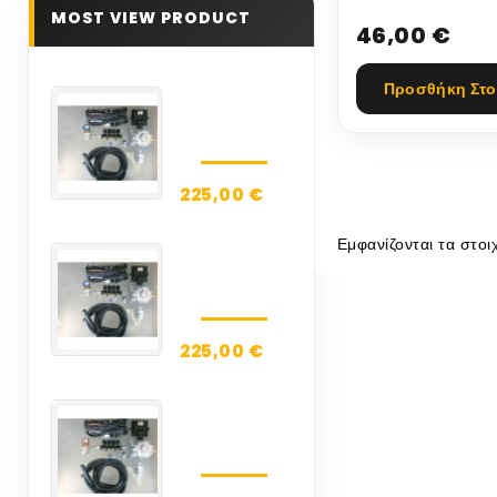
MOST VIEW PRODUCT
46,00 €
Προσθήκη Στο
BRC
SEQUENT
32-3G
ALBA
ΤΙΜΗ...
225,00 €
Εμφανίζονται τα στοι
BRC
SEQUENT
32-4G
ALBA
ΤΙΜΗ...
225,00 €
BRC
SEQUENT
32-5G
ALBA