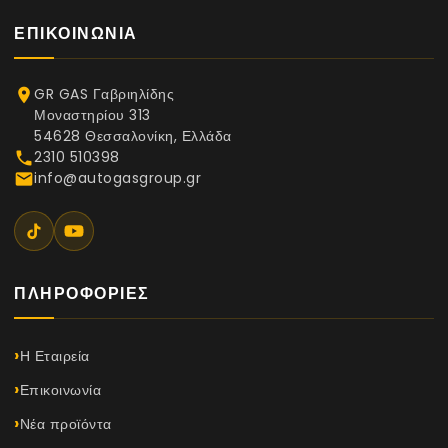
ΕΠΙΚΟΙΝΩΝΊΑ
GR GAS Γαβριηλίδης
place
Μοναστηρίου 313
54628 Θεσσαλονίκη, Ελλάδα
2310 510398
phone
info@autogasgroup.gr
email
ΠΛΗΡΟΦΟΡΊΕΣ
Η Εταιρεία
Επικοινωνία
Νέα προϊόντα