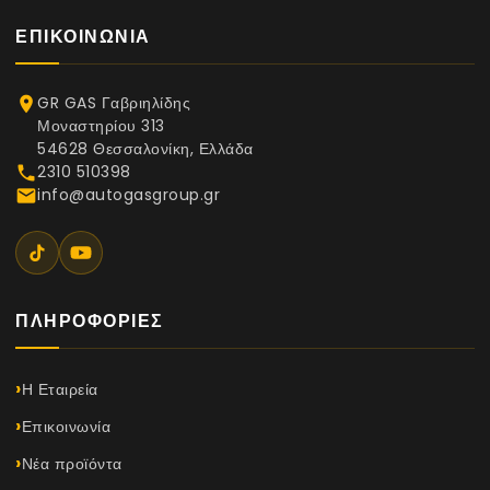
ΕΠΙΚΟΙΝΩΝΊΑ
GR GAS Γαβριηλίδης
place
Μοναστηρίου 313
54628 Θεσσαλονίκη, Ελλάδα
2310 510398
phone
info@autogasgroup.gr
email
ΠΛΗΡΟΦΟΡΊΕΣ
Η Εταιρεία
Επικοινωνία
Νέα προϊόντα