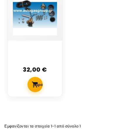
TOMASETTO
ACHILLE AUTO
LPG
32,00 €
ΠΟΛΥΒΑΛΒΙΔΕΣ
ΕΣΩΤΕΡΙΚΟΥ
ΤΥΠΟΥ
Προσθήκη Στο Καλάθι
Εμφανίζονται τα στοιχεία 1-1 από σύνολο 1