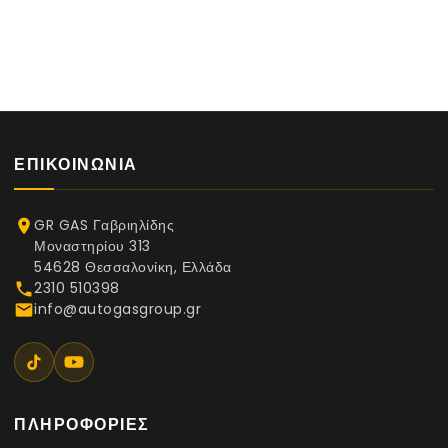
ΕΠΙΚΟΙΝΩΝΊΑ
GR GAS Γαβριηλίδης
place
Μοναστηρίου 313
54628 Θεσσαλονίκη, Ελλάδα
2310 510398
phone
info@autogasgroup.gr
email
ΠΛΗΡΟΦΟΡΊΕΣ