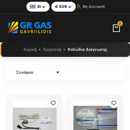
El
€ EUR
My Account


0
Αρχική
Εργαλεία
Καλώδια Διάγνωσης

Συνάφεια