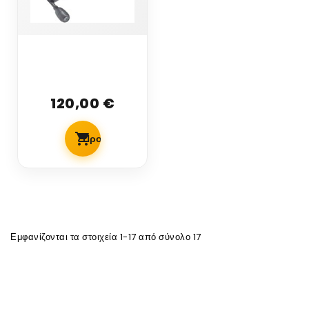
Ανιχνευτής
αναφλέξιμων
αερίων
120,00 €
Ανιχνευτής
αναφλέξιμων
αερίων...
Προσθήκη Στο Καλάθι
Εμφανίζονται τα στοιχεία 1-17 από σύνολο 17