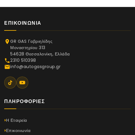
ΕΠΙΚΟΙΝΩΝΊΑ
GR GAS Γαβριηλίδης
place
Μοναστηρίου 313
54628 Θεσσαλονίκη, Ελλάδα
2310 510398
phone
info@autogasgroup.gr
email
ΠΛΗΡΟΦΟΡΊΕΣ
Η Εταιρεία
Επικοινωνία