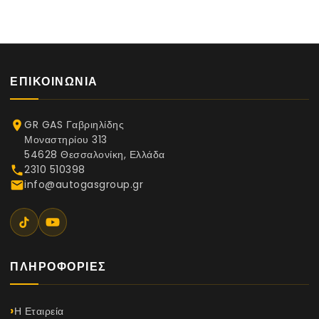
ΕΠΙΚΟΙΝΩΝΊΑ
GR GAS Γαβριηλίδης
place
Μοναστηρίου 313
54628 Θεσσαλονίκη, Ελλάδα
2310 510398
phone
info@autogasgroup.gr
email
ΠΛΗΡΟΦΟΡΊΕΣ
Η Εταιρεία