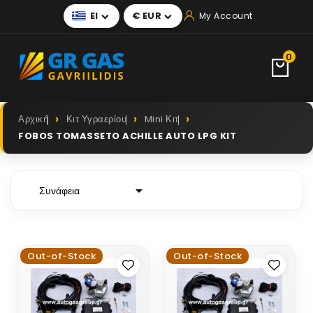
El
€ EUR
My Account


0
Αρχική
Κιτ Υγραερίου
Mini Κιτ
FOBOS TOMASSETO ACHILLE AUTO LPG KIT

Συνάφεια
Out-of-Stock
Out-of-Stock