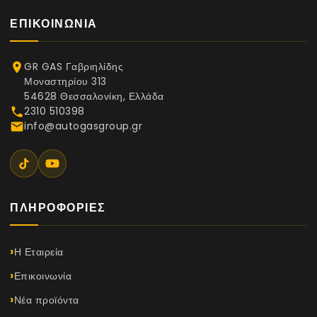
ΕΠΙΚΟΙΝΩΝΊΑ
GR GAS Γαβριηλίδης
place
Μοναστηρίου 313
54628 Θεσσαλονίκη, Ελλάδα
2310 510398
phone
info@autogasgroup.gr
email
ΠΛΗΡΟΦΟΡΊΕΣ
Η Εταιρεία
Επικοινωνία
Νέα προϊόντα