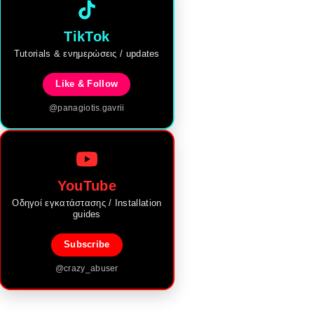
TikTok
Tutorials & ενημερώσεις / updates
Like & Follow
@panagiotis.gavrii
YouTube
Οδηγοί εγκατάστασης / Installation
guides
Subscribe
@crazy_abuser