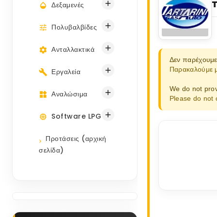
T

Δεξαμενές

Πολυβαλβίδες

Ανταλλακτικά
Δεν παρέχουμε

Παρακαλούμε μη
Εργαλεία
We do not prov

Αναλώσιμα
Please do not 

Software LPG
Προτάσεις (αρχική
σελίδα)