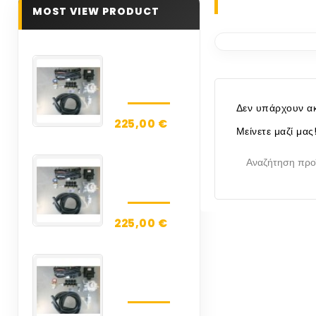
MOST VIEW PRODUCT
BRC
SEQUENT
32-3G
Δεν υπάρχουν ακ
ALBA
ΤΙΜΗ...
225,00 €
Μείνετε μαζί μα
BRC
SEQUENT
32-4G
ALBA
ΤΙΜΗ...
225,00 €
BRC
SEQUENT
32-5G
ALBA