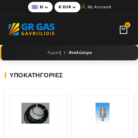
El
€ EUR
My Account


0
Αρχική
Αναλώσιμα
ΥΠΟΚΑΤΗΓΟΡΊΕΣ