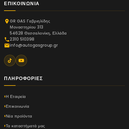
ΕΠΙΚΟΙΝΩΝΊΑ
GR GAS Γαβριηλίδης
place
Μοναστηρίου 313
54628 Θεσσαλονίκη, Ελλάδα
2310 510398
phone
info@autogasgroup.gr
email
ΠΛΗΡΟΦΟΡΊΕΣ
Η Εταιρεία
Επικοινωνία
Νέα προϊόντα
Τα καταστήματά μας