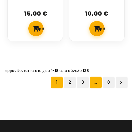
βενζινης πο'I'ον
ΣΠΕΙΡΩΜΑΤΑ
Γερμανιας
ΕΙΔΙΚΟ ΓΙΑ
15,00 €
10,00 €
ΥΓΡΑΕΡΙΟΚΙΝΗΣΗ
LOXEAL
Προσθήκη Στο Καλάθι
Προσθήκη Στο Κ
Εμφανίζονται τα στοιχεία 1-18 από σύνολο 138
1
2
3
…
8
