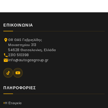
ΕΠΙΚΟΙΝΩΝΊΑ
GR GAS Γαβριηλίδης
place
Μοναστηρίου 313
54628 Θεσσαλονίκη, Ελλάδα
2310 510398
phone
info@autogasgroup.gr
email
ΠΛΗΡΟΦΟΡΊΕΣ
Η Εταιρεία