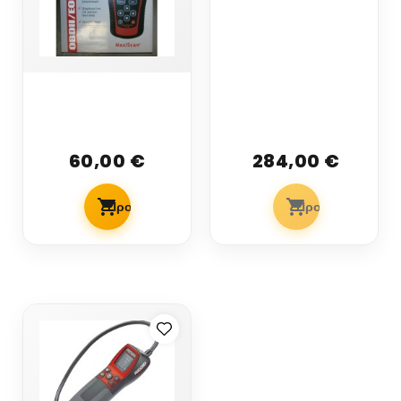
FOBOS 5 VENDO
AUTOGAS+OBDII
FULL INJECTION
MINI KIT LPG 8...
Διαγνωστικο
OBDII/EOBD
SCANNER
60,00 €
284,00 €
Προσθήκη Στο Καλάθι
Προσθήκη Στο Κ