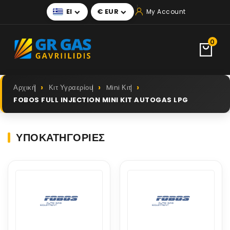
El
€ EUR
My Account


0
Αρχική
Κιτ Υγραερίου
Mini Κιτ
FOBOS FULL INJECTION MINI KIT AUTOGAS LPG
ΥΠΟΚΑΤΗΓΟΡΊΕΣ