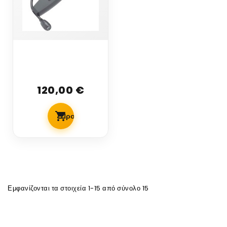
Ανιχνευτής
αναφλέξιμων
αερίων
120,00 €
Ανιχνευτής
αναφλέξιμων
αερίων...
Προσθήκη Στο Καλάθι
Εμφανίζονται τα στοιχεία 1-15 από σύνολο 15