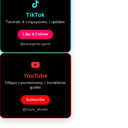
TikTok
Tutorials & ενημερώσεις / updates
Like & Follow
@panagiotis.gavrii
YouTube
Οδηγοί εγκατάστασης / Installation
guides
Subscribe
@crazy_abuser