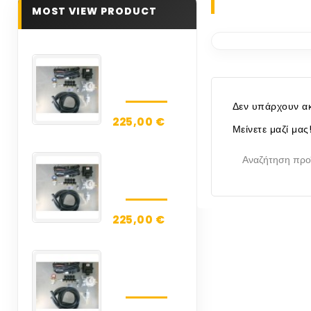
MOST VIEW PRODUCT
BRC
SEQUENT
32-3G
Δεν υπάρχουν ακ
ALBA
ΤΙΜΗ...
225,00 €
Μείνετε μαζί μα
BRC
SEQUENT
32-4G
ALBA
ΤΙΜΗ...
225,00 €
BRC
SEQUENT
32-5G
ALBA