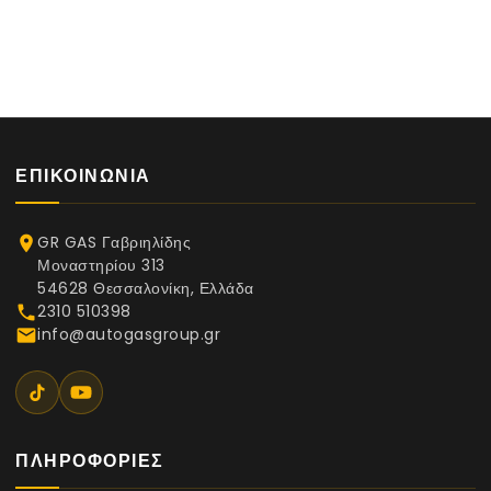
ΕΠΙΚΟΙΝΩΝΊΑ
GR GAS Γαβριηλίδης
place
Μοναστηρίου 313
54628 Θεσσαλονίκη, Ελλάδα
2310 510398
phone
info@autogasgroup.gr
email
ΠΛΗΡΟΦΟΡΊΕΣ