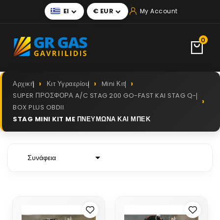
El
€ EUR
My Account


0
Αρχική
Κιτ Υγραερίου
Mini Κιτ
SUPER ΠΡΟΣΦΟΡΑ A/C STAG 200 GO-FAST KAI STAG Q-
BOX PLUS OBDII
STAG MINI KIT ME ΠΝΕΥΜΩΝΑ ΚΑΙ ΜΠΕΚ

Συνάφεια