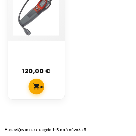
Ανιχνευτής
αναφλέξιμων
αερίων
120,00 €
Ανιχνευτής
αναφλέξιμων
αερίων...
Προσθήκη Στο Καλάθι
Εμφανίζονται τα στοιχεία 1-5 από σύνολο 5