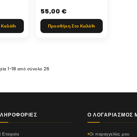
ΥΓΡΑΕΡΙΟΥ
55,00 €
LASKA
TOMASETTO ARTIC
ΕΞΩΔΟΣ...
 Καλάθι
Προσθήκη Στο Καλάθι
χεία 1-18 από σύνολο 26
ΛΗΡΟΦΟΡΊΕΣ
Ο ΛΟΓΑΡΙΑΣΜΌΣ 
 Εταιρεία
Οι παραγγελίες μου