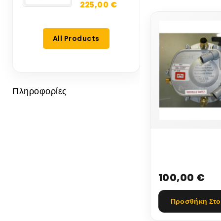
ΤΙΜΗ...
225,00 €
All Products
Πληροφορίες
ΥΠΟΒΙΒΑΣΤΗΣ 
ΠΝΕΥΜΟΝΕΣ
ΥΓΡΑΕΡΙΟΥ (
100,00 €
CARBIRATER-
MONOPOINT...
Προσθήκη Στο