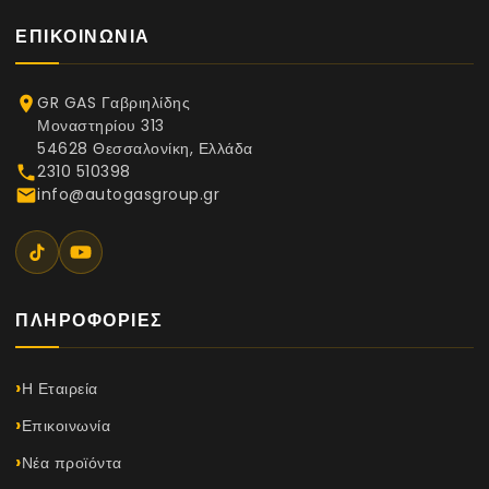
ΕΠΙΚΟΙΝΩΝΊΑ
GR GAS Γαβριηλίδης
place
Μοναστηρίου 313
54628 Θεσσαλονίκη, Ελλάδα
2310 510398
phone
info@autogasgroup.gr
email
ΠΛΗΡΟΦΟΡΊΕΣ
Η Εταιρεία
Επικοινωνία
Νέα προϊόντα