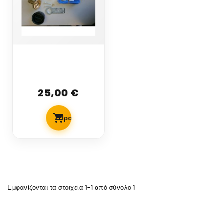
FERONI
ΠΟΛΥΒΑΛΒΙΔΕΣ
ΕΞΩΤΕΡΙΚΟΥ
25,00 €
ΤΥΠΟΥ
STANDAR 0°
(μοιρες) 6mm
Προσθήκη Στο Καλάθι
Εμφανίζονται τα στοιχεία 1-1 από σύνολο 1