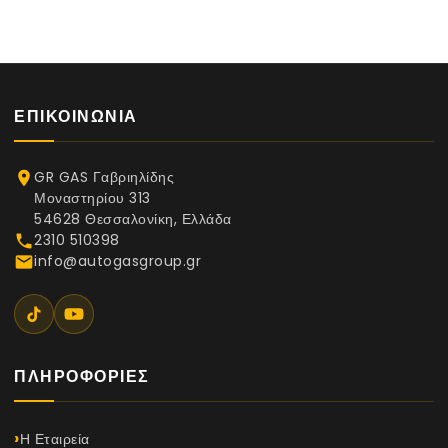
ΕΠΙΚΟΙΝΩΝΊΑ
GR GAS Γαβριηλίδης
place
Μοναστηρίου 313
54628 Θεσσαλονίκη, Ελλάδα
2310 510398
phone
info@autogasgroup.gr
email
ΠΛΗΡΟΦΟΡΊΕΣ
Η Εταιρεία