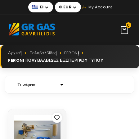
El
€ EUR
My Account


0
Αρχική
Πολυβαλβίδες
FERONI
FERONI ΠΟΛΥΒΑΛΒΙΔΕΣ ΕΞΩΤΕΡΙΚΟΥ ΤΥΠΟΥ

Συνάφεια