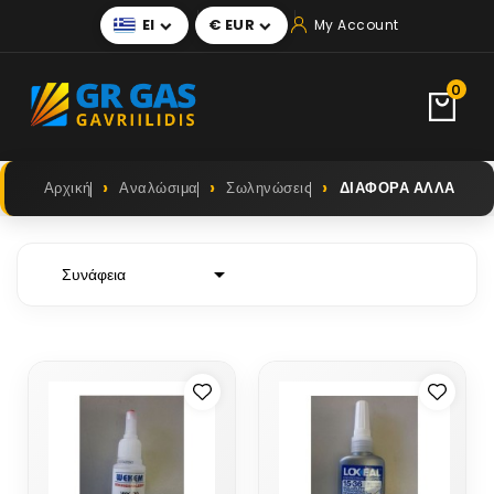
El
€ EUR
My Account


0
Αρχική
Αναλώσιμα
Σωληνώσεις
ΔΙΑΦΟΡΑ ΑΛΛΑ

Συνάφεια