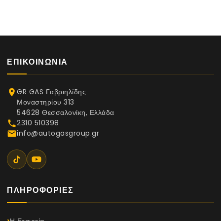
ΕΠΙΚΟΙΝΩΝΊΑ
GR GAS Γαβριηλίδης
place
Μοναστηρίου 313
54628 Θεσσαλονίκη, Ελλάδα
2310 510398
phone
info@autogasgroup.gr
email
ΠΛΗΡΟΦΟΡΊΕΣ