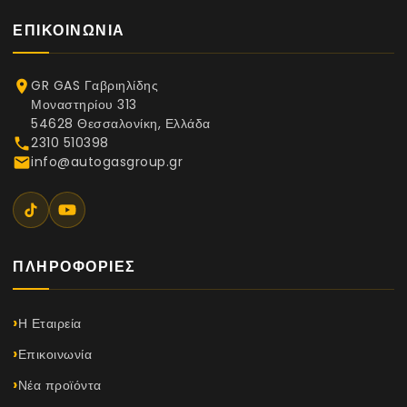
ΕΠΙΚΟΙΝΩΝΊΑ
GR GAS Γαβριηλίδης
place
Μοναστηρίου 313
54628 Θεσσαλονίκη, Ελλάδα
2310 510398
phone
info@autogasgroup.gr
email
ΠΛΗΡΟΦΟΡΊΕΣ
Η Εταιρεία
Επικοινωνία
Νέα προϊόντα