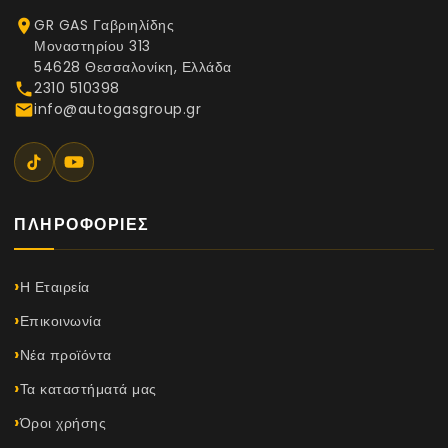
GR GAS Γαβριηλίδης
place
Μοναστηρίου 313
54628 Θεσσαλονίκη, Ελλάδα
2310 510398
phone
info@autogasgroup.gr
email
ΠΛΗΡΟΦΟΡΊΕΣ
Η Εταιρεία
Επικοινωνία
Νέα προϊόντα
Τα καταστήματά μας
Όροι χρήσης