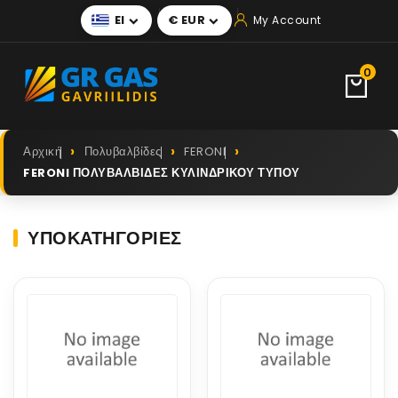
El
€ EUR
My Account


0
Αρχική
Πολυβαλβίδες
FERONI
FERONI ΠΟΛΥΒΑΛΒΙΔΕΣ ΚΥΛΙΝΔΡΙΚΟΥ ΤΥΠΟΥ
ΥΠΟΚΑΤΗΓΟΡΊΕΣ