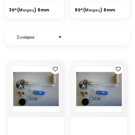
30°(μοιρες) 6mm
90°(μοιρες) 6mm

Συνάφεια
FERONI
FERONI