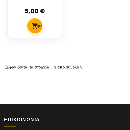
περικάλυμμα
κυλινδρικής
5,00 €
δεξαμενής
Προσθήκη Στο Καλάθι
Εμφανίζονται τα στοιχεία 1-3 από σύνολο 3
ΕΠΙΚΟΙΝΩΝΊΑ